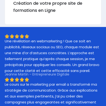
Création de votre propre site de
formations en Ligne
Une révélation en webmarketing ! Que ce soit en
publicité, réseaux sociaux ou SEO, chaque module est
une mine d’or d’astuces concrètes. L’approche est
tellement pratique qu’après chaque session, je me
précipitais pour appliquer les conseils. Un grand bravo
pour cette clarté et cette efficacité sans pareil.
Jeanne Martin – Entrepreneure Digitale
Le cours sur le marketing par email a transformé ma
stratégie de communication. Grâce aux explications
et aux exemples pertinents, j’ai pu créer des
campagnes plus engageantes et significativement