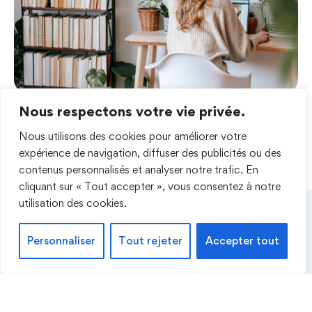
Nous respectons votre vie privée.
Accéder à la formation Marketing
Nous utilisons des cookies pour améliorer votre
Email
expérience de navigation, diffuser des publicités ou des
contenus personnalisés et analyser notre trafic. En
cliquant sur « Tout accepter », vous consentez à notre
utilisation des cookies.
Abonnez-vous à ma newsletter !
Personnaliser
Tout rejeter
Accepter tout
Recevez un ebook et conseils exclusifs !
Configurez Mail Poet pour afficher un
formulaire d’inscription à la Newsletter.
Voici
comment faire