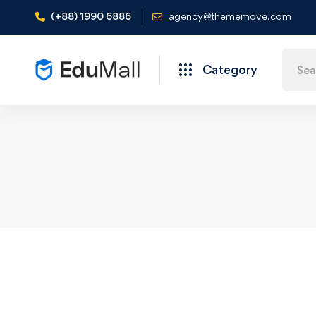
(+88) 1990 6886
agency@thememove.com
Category